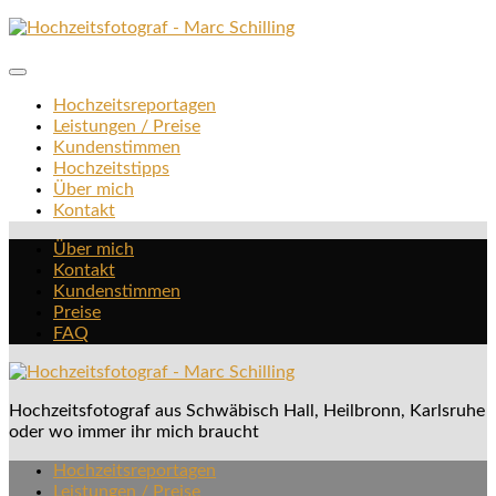
Zum
Inhalt
springen
Hochzeitsreportagen
Leistungen / Preise
Kundenstimmen
Hochzeitstipps
Über mich
Kontakt
Über mich
Kontakt
Kundenstimmen
Preise
FAQ
Hochzeitsfotograf aus Schwäbisch Hall, Heilbronn, Karlsruhe
oder wo immer ihr mich braucht
Hochzeitsreportagen
Leistungen / Preise